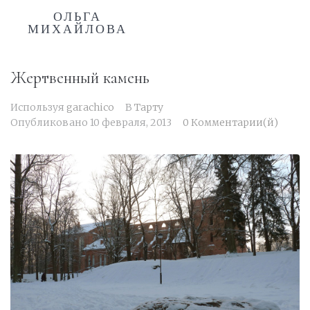
ОЛЬГА
МИХАЙЛОВА
Жертвенный камень
Используя
garachico
В
Тарту
Опубликовано
10 февраля, 2013
0 Комментарии(й)