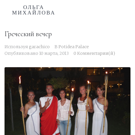
ОЛЬГА
МИХАЙЛОВА
Греческий вечер
Используя
garachico
В
Potidea Palace
Опубликовано
10 марта, 2013
0 Комментарии(й)