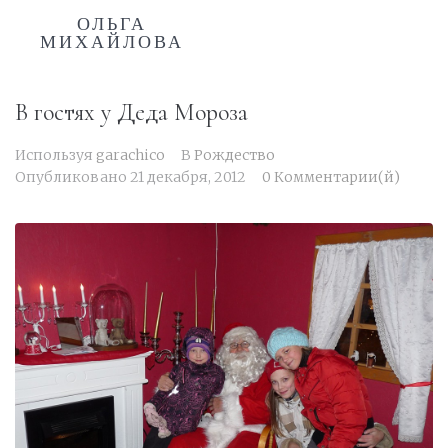
ОЛЬГА
МИХАЙЛОВА
В гостях у Деда Мороза
Используя
garachico
В
Рождество
Опубликовано
21 декабря, 2012
0 Комментарии(й)