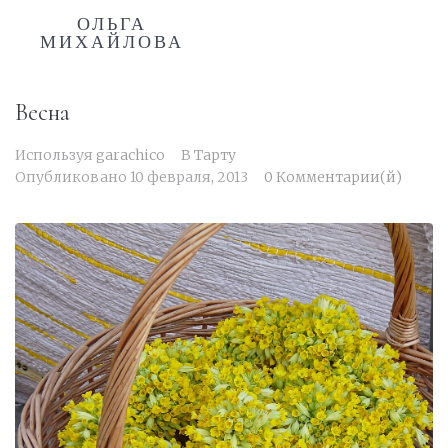
ОЛЬГА
МИХАЙЛОВА
Весна
Используя
garachico
В
Тарту
Опубликовано
10 февраля, 2013
0 Комментарии(й)