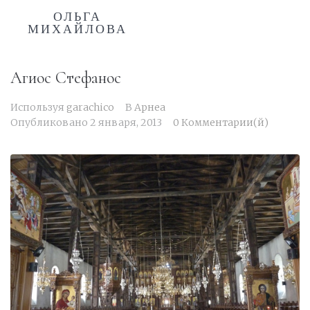
ОЛЬГА
МИХАЙЛОВА
Агиос Стефанос
Используя
garachico
В
Арнеа
Опубликовано
2 января, 2013
0 Комментарии(й)