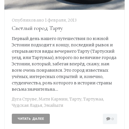
Опубликовано
1 февраля, 2013
Светлый город Тарту
Первый день нашего путешествия по южной
Эстонии подходит к концу, последний рывок и
открываются виды вечернего Тарту (Тартуский
уезд, или Тартумаа), второго по величине города
Эстонии, который, забегая вперёд, скажу, нам
всем очень понравился. Это город известных
учёных, интересных открытий и, конечно,
студенчества, роль которого в истории страны
весьма значительна....
Дуга Струве
,
Мати Кармин
,
Тарту
,
Тартумаа
,
Чудская Ладья
,
Эмайыги
ЧИТАТЬ ДАЛЕЕ
0