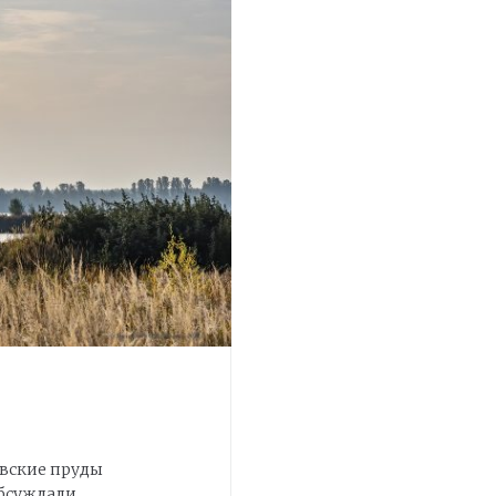
овские пруды
обсуждали