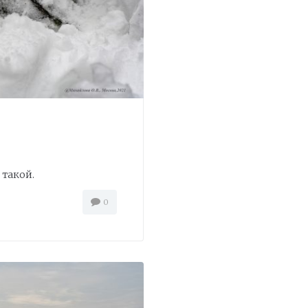
 такой.
0