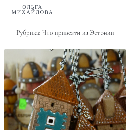
ОЛЬГА
МИХАЙЛОВА
Рубрика:
Что привезти из Эстонии